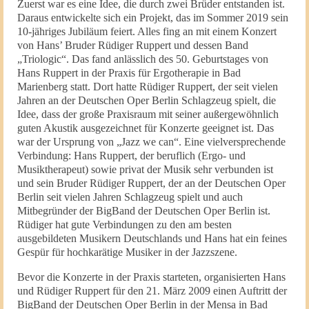
Zuerst war es eine Idee, die durch zwei Brüder entstanden ist.
Daraus entwickelte sich ein Projekt, das im Sommer 2019 sein
10-jähriges Jubiläum feiert. Alles fing an mit einem Konzert
von Hans’ Bruder Rüdiger Ruppert und dessen Band
„Triologic“. Das fand anlässlich des 50. Geburtstages von
Hans Ruppert in der Praxis für Ergotherapie in Bad
Marienberg statt. Dort hatte Rüdiger Ruppert, der seit vielen
Jahren an der Deutschen Oper Berlin Schlagzeug spielt, die
Idee, dass der große Praxisraum mit seiner außergewöhnlich
guten Akustik ausgezeichnet für Konzerte geeignet ist. Das
war der Ursprung von „Jazz we can“. Eine vielversprechende
Verbindung: Hans Ruppert, der beruflich (Ergo- und
Musiktherapeut) sowie privat der Musik sehr verbunden ist
und sein Bruder Rüdiger Ruppert, der an der Deutschen Oper
Berlin seit vielen Jahren Schlagzeug spielt und auch
Mitbegründer der BigBand der Deutschen Oper Berlin ist.
Rüdiger hat gute Verbindungen zu den am besten
ausgebildeten Musikern Deutschlands und Hans hat ein feines
Gespür für hochkarätige Musiker in der Jazzszene.
Bevor die Konzerte in der Praxis starteten, organisierten Hans
und Rüdiger Ruppert für den 21. März 2009 einen Auftritt der
BigBand der Deutschen Oper Berlin in der Mensa in Bad