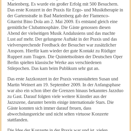
Marienberg. Es wurde ein großer Erfolg mit 500 Besuchern.
Das erste Konzert in der Praxis für Ergo- und Musiktherapie in
der Gartenstraße in Bad Marienberg gab der Flamenco-
Gitarrist Bino Dola am 2. Mai 2009. Es entstand gleich eine
gemütliche Clubatmosphäre. Die Gäste genossen diesen
Abend der vielseitigen Musik Andalusiens und das machte
Lust auf mehr. Der gelungene Auftakt in der Praxis und das
vielversprechende Feedback der Besucher war zusätzlicher
Ansporn. Hierfür kam wieder der gute Kontakt zu Rüdiger
Ruppert zum Tragen. Die Quintettsolisten der Deutschen Oper
Berlin spielten klassische Werke aus verschiedenen
Stilepochen. Das kam beim Publikum sehr gut an.
Das erste Jazzkonzert in der Praxis veranstalteten Susan und
Martin Weinert am 19. September 2009. In der Anfangsphase
war also ein schon über die Grenzen hinaus bekanntes Jazzduo
zu Gast. Darauf folgten viele weitere Künstler aus der
Jazzszene, darunter bereits einige internationale Stars. Die
Gäste konnten sich immer darauf freuen, dass
abwechslungsreiche und nicht selten virtuose Konzerte
stattfanden.
Die Idee der Konzerte in der Praxis war und ist, vielen