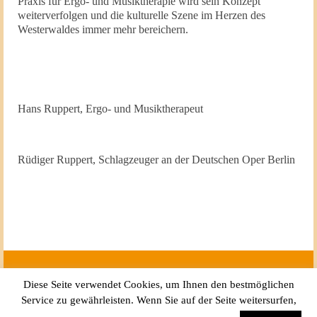
Praxis für Ergo- und Musiktherapie wird sein Konzept
weiterverfolgen und die kulturelle Szene im Herzen des
Westerwaldes immer mehr bereichern.
Hans Ruppert, Ergo- und Musiktherapeut
Rüdiger Ruppert, Schlagzeuger an der Deutschen Oper Berlin
Impressum
Datenschutz
Diese Seite verwendet Cookies, um Ihnen den bestmöglichen
Service zu gewährleisten. Wenn Sie auf der Seite weitersurfen,
© 2026 Jazz we can - WordPress Theme by
Kadence WP