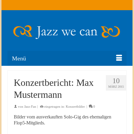
Suche
nach:
Menü
10
Konzertbericht: Max
MÄRZ 2015
Mustermann
von
Jazz-Fan
|
eingetragen in:
Konzertbilder
|
0
Bilder vom ausverkauften Solo-Gig des ehemaligen
Flop5-Mitglieds.